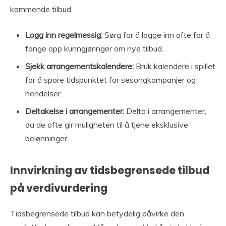
kommende tilbud.
Logg inn regelmessig:
Sørg for å logge inn ofte for å
fange opp kunngjøringer om nye tilbud.
Sjekk arrangementskalendere:
Bruk kalendere i spillet
for å spore tidspunktet for sesongkampanjer og
hendelser.
Deltakelse i arrangementer:
Delta i arrangementer,
da de ofte gir muligheten til å tjene eksklusive
belønninger.
Innvirkning av tidsbegrensede tilbud
på verdivurdering
Tidsbegrensede tilbud kan betydelig påvirke den