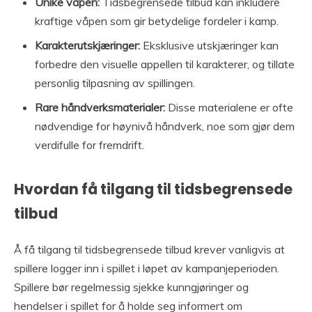
Unike våpen:
Tidsbegrensede tilbud kan inkludere
kraftige våpen som gir betydelige fordeler i kamp.
Karakterutskjæringer:
Eksklusive utskjæringer kan
forbedre den visuelle appellen til karakterer, og tillate
personlig tilpasning av spillingen.
Rare håndverksmaterialer:
Disse materialene er ofte
nødvendige for høynivå håndverk, noe som gjør dem
verdifulle for fremdrift.
Hvordan få tilgang til tidsbegrensede
tilbud
Å få tilgang til tidsbegrensede tilbud krever vanligvis at
spillere logger inn i spillet i løpet av kampanjeperioden.
Spillere bør regelmessig sjekke kunngjøringer og
hendelser i spillet for å holde seg informert om