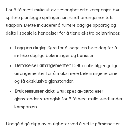
For å få mest mulig ut av sesongbaserte kampanjer, bør
spillere planlegge spillingen sin rundt arrangementets
tidsplan. Dette inkluderer å fullføre daglige oppdrag og
delta i spesielle hendelser for å tjene ekstra belønninger.
Logg inn daglig:
Sørg for å logge inn hver dag for å
innløse daglige belønninger og bonuser.
Deltakelse i arrangementer:
Delta i alle tilgjengelige
arrangementer for å maksimere belønningene dine
og få eksklusive gjenstander.
Bruk ressurser klokt:
Bruk spesialvaluta eller
gjenstander strategisk for å få best mulig verdi under
kampanjen.
Unngå å gå glipp av muligheter ved å sette påminnelser