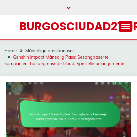
Skip
to
content
BURGOSCIUDAD21.O
Home
Månedlige passbonuser
Genshin Impact Månedlig Pass: Sesongbaserte
kampanjer, Tidsbegrensede tilbud, Spesielle arrangementer