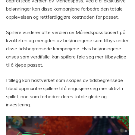
oppfattede verdien av Månedspass. Ved å gi eksklusive
belønninger kan disse kampanjene forbedre den totale
opplevelsen og rettferdiggjøre kostnaden for passet.
Spillere vurderer ofte verdien av Månedspass basert på
kvaliteten og mengden av belønningene som tilbys under
disse tidsbegrensede kampanjene. Hvis belønningene
anses som verdifulle, kan spillere føle seg mer tilbøyelige
til å kjøpe passet.
I tillegg kan hastverket som skapes av tidsbegrensede
tilbud oppmuntre spillere til å engasjere seg mer aktivt i
spillet, noe som forbedrer deres totale glede og
investering.