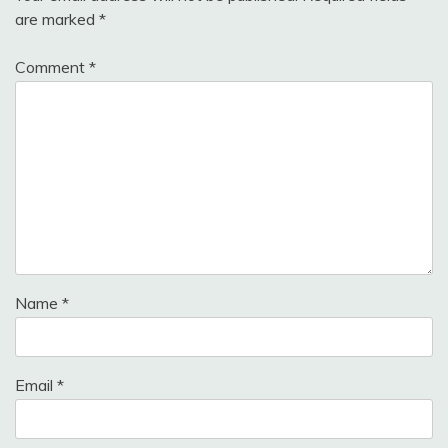
are marked
*
Comment
*
Name
*
Email
*