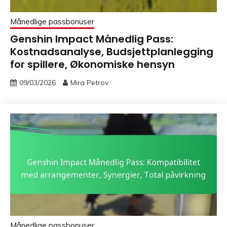
Månedlige passbonuser
Genshin Impact Månedlig Pass:
Kostnadsanalyse, Budsjettplanlegging
for spillere, Økonomiske hensyn
09/03/2026
Mira Petrov
Månedlige passbonuser