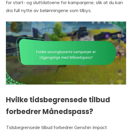
for start- og sluttdatoene for kampanjene, slik at du kan
dra full nytte av belønningene som tilbys.
Hvilke tidsbegrensede tilbud
forbedrer Månedspass?
Tidsbegrensede tilbud forbedrer Genshin Impact