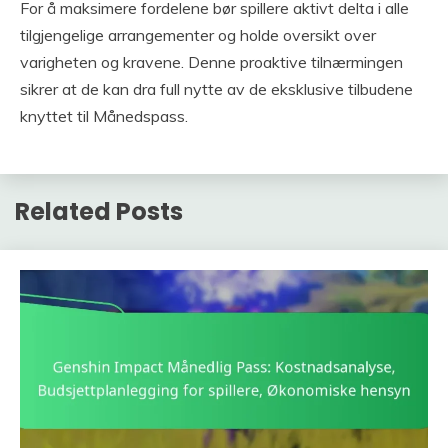
For å maksimere fordelene bør spillere aktivt delta i alle
tilgjengelige arrangementer og holde oversikt over
varigheten og kravene. Denne proaktive tilnærmingen
sikrer at de kan dra full nytte av de eksklusive tilbudene
knyttet til Månedspass.
Related Posts