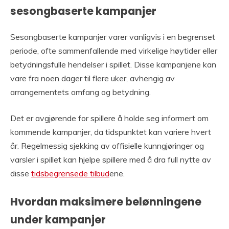
sesongbaserte kampanjer
Sesongbaserte kampanjer varer vanligvis i en begrenset
periode, ofte sammenfallende med virkelige høytider eller
betydningsfulle hendelser i spillet. Disse kampanjene kan
vare fra noen dager til flere uker, avhengig av
arrangementets omfang og betydning.
Det er avgjørende for spillere å holde seg informert om
kommende kampanjer, da tidspunktet kan variere hvert
år. Regelmessig sjekking av offisielle kunngjøringer og
varsler i spillet kan hjelpe spillere med å dra full nytte av
disse
tidsbegrensede tilbud
ene.
Hvordan maksimere belønningene
under kampanjer