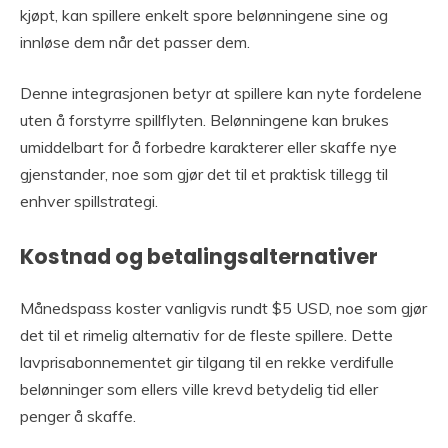
kjøpt, kan spillere enkelt spore belønningene sine og
innløse dem når det passer dem.
Denne integrasjonen betyr at spillere kan nyte fordelene
uten å forstyrre spillflyten. Belønningene kan brukes
umiddelbart for å forbedre karakterer eller skaffe nye
gjenstander, noe som gjør det til et praktisk tillegg til
enhver spillstrategi.
Kostnad og betalingsalternativer
Månedspass koster vanligvis rundt $5 USD, noe som gjør
det til et rimelig alternativ for de fleste spillere. Dette
lavprisabonnementet gir tilgang til en rekke verdifulle
belønninger som ellers ville krevd betydelig tid eller
penger å skaffe.