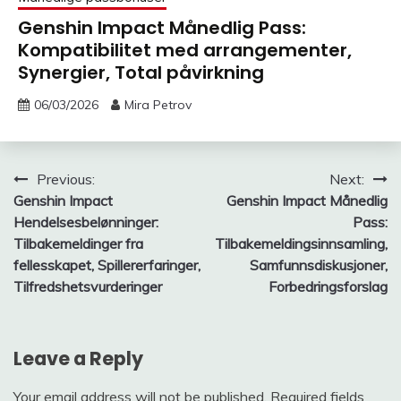
Genshin Impact Månedlig Pass:
Kompatibilitet med arrangementer,
Synergier, Total påvirkning
06/03/2026
Mira Petrov
Post
Previous:
Next:
Genshin Impact
Genshin Impact Månedlig
navigation
Hendelsesbelønninger:
Pass:
Tilbakemeldinger fra
Tilbakemeldingsinnsamling,
fellesskapet, Spillererfaringer,
Samfunnsdiskusjoner,
Tilfredshetsvurderinger
Forbedringsforslag
Leave a Reply
Your email address will not be published.
Required fields