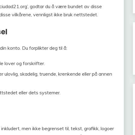
sciudad21.org’, godtar du å være bundet av disse
disse vilkårene, vennligst ikke bruk nettstedet.
el
din konto. Du forplikter deg til å:
lover og forskrifter.
er ulovlig, skadelig, truende, krenkende eller på annen
ettstedet eller dets systemer.
nkludert, men ikke begrenset til, tekst, grafikk, logoer