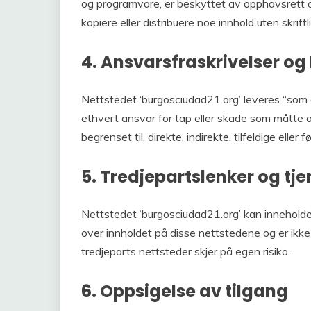
og programvare, er beskyttet av opphavsrett og
kopiere eller distribuere noe innhold uten skriftli
4. Ansvarsfraskrivelser o
Nettstedet ‘burgosciudad21.org’ leveres “som de
ethvert ansvar for tap eller skade som måtte o
begrenset til, direkte, indirekte, tilfeldige eller 
5. Tredjepartslenker og tje
Nettstedet ‘burgosciudad21.org’ kan inneholde le
over innholdet på disse nettstedene og er ikke 
tredjeparts nettsteder skjer på egen risiko.
6. Oppsigelse av tilgang