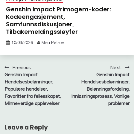
Genshin Impact Primogem-koder:
Kodeengasjement,
Samfunnsdiskusjoner,
Tilbakemeldingssløyfer
10/03/2026
Mira Petrov
Post
Previous:
Next:
Genshin Impact
Genshin Impact
navigation
Hendelsesbelønninger:
Hendelsesbelønninger:
Populære hendelser,
Belønningsfordeling,
Favoritter fra fellesskapet,
Innløsningsprosess, Vanlige
Minneverdige opplevelser
problemer
Leave a Reply