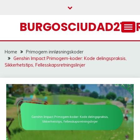
Skip
to
content
BURGOSCIUDAD21.O
Home
Primogem innløsningskoder
Genshin Impact Primogem-koder: Kode delingspraksis,
Sikkerhetstips, Fellesskapsretningslinjer