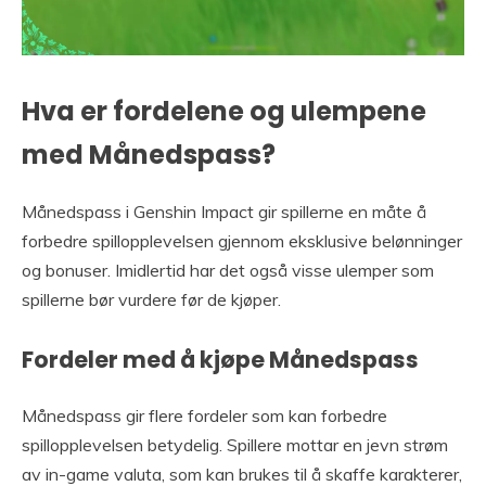
Hva er fordelene og ulempene
med Månedspass?
Månedspass i Genshin Impact gir spillerne en måte å
forbedre spillopplevelsen gjennom eksklusive belønninger
og bonuser. Imidlertid har det også visse ulemper som
spillerne bør vurdere før de kjøper.
Fordeler med å kjøpe Månedspass
Månedspass gir flere fordeler som kan forbedre
spillopplevelsen betydelig. Spillere mottar en jevn strøm
av in-game valuta, som kan brukes til å skaffe karakterer,