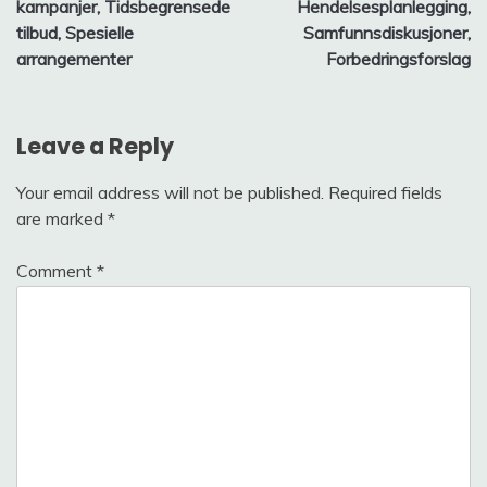
kampanjer, Tidsbegrensede
Hendelsesplanlegging,
tilbud, Spesielle
Samfunnsdiskusjoner,
arrangementer
Forbedringsforslag
Leave a Reply
Your email address will not be published.
Required fields
are marked
*
Comment
*