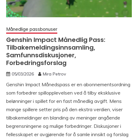
Månedlige passbonuser
Genshin Impact Månedlig Pass:
Tilbakemeldingsinnsamling,
Samfunnsdiskusjoner,
Forbedringsforslag
05/03/2026
Mira Petrov
Genshin Impact Månedspass er en abonnementsordning
som forbedrer spillopplevelsen ved å tilby eksklusive
belønninger i spillet for en fast månedlig avgift. Mens
mange spillere setter pris på den ekstra verdien, viser
tilbakemeldinger en blanding av meninger angående
begrensningene og mulige forbedringer. Diskusjoner i
fellesskapet er avgjørende for å samle innsikt og forslag