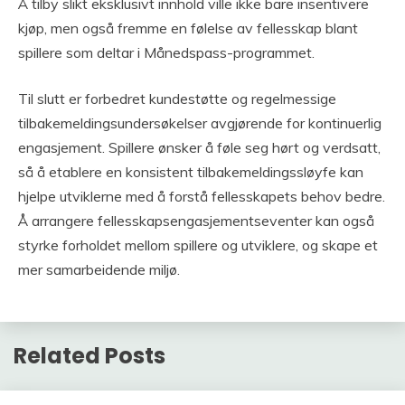
Å tilby slikt eksklusivt innhold ville ikke bare insentivere
kjøp, men også fremme en følelse av fellesskap blant
spillere som deltar i Månedspass-programmet.
Til slutt er forbedret kundestøtte og regelmessige
tilbakemeldingsundersøkelser avgjørende for kontinuerlig
engasjement. Spillere ønsker å føle seg hørt og verdsatt,
så å etablere en konsistent tilbakemeldingssløyfe kan
hjelpe utviklerne med å forstå fellesskapets behov bedre.
Å arrangere fellesskapsengasjementseventer kan også
styrke forholdet mellom spillere og utviklere, og skape et
mer samarbeidende miljø.
Related Posts