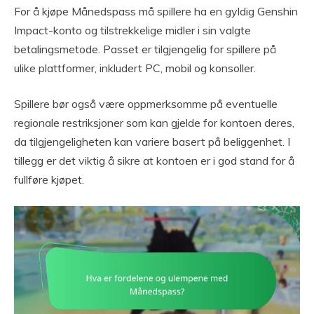
For å kjøpe Månedspass må spillere ha en gyldig Genshin
Impact-konto og tilstrekkelige midler i sin valgte
betalingsmetode. Passet er tilgjengelig for spillere på
ulike plattformer, inkludert PC, mobil og konsoller.
Spillere bør også være oppmerksomme på eventuelle
regionale restriksjoner som kan gjelde for kontoen deres,
da tilgjengeligheten kan variere basert på beliggenhet. I
tillegg er det viktig å sikre at kontoen er i god stand for å
fullføre kjøpet.