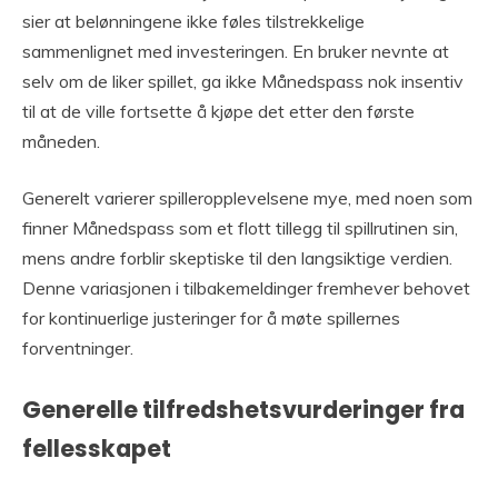
sier at belønningene ikke føles tilstrekkelige
sammenlignet med investeringen. En bruker nevnte at
selv om de liker spillet, ga ikke Månedspass nok insentiv
til at de ville fortsette å kjøpe det etter den første
måneden.
Generelt varierer spilleropplevelsene mye, med noen som
finner Månedspass som et flott tillegg til spillrutinen sin,
mens andre forblir skeptiske til den langsiktige verdien.
Denne variasjonen i tilbakemeldinger fremhever behovet
for kontinuerlige justeringer for å møte spillernes
forventninger.
Generelle tilfredshetsvurderinger fra
fellesskapet