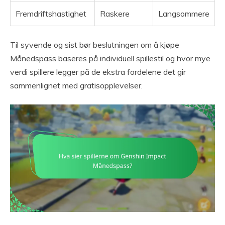
Fremdriftshastighet
Raskere
Langsommere
Til syvende og sist bør beslutningen om å kjøpe
Månedspass baseres på individuell spillestil og hvor mye
verdi spillere legger på de ekstra fordelene det gir
sammenlignet med gratisopplevelser.