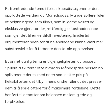
Et fremtredende tema i fellesskapsdiskusjoner er den
oppfattede verdien av Månedspass. Mange spillere føler
at belønningene som tilbys, som in-game valuta og
eksklusive gjenstander, rettferdiggjør kostnaden, noe
som gjør det til en verdifull investering. Imidlertid
argumenterer noen for at belønningene kunne vært mer
substansielle for å forbedre den totale opplevelsen.
Et annet vanlig tema er tilgjengeligheten av passet.
Spillere diskuterer ofte hvordan Månedspass passer inn i
spillvanene deres, med noen som setter pris på
fleksibiliteten det tilbyr, mens andre føler at det presser
dem til å spille oftere for å maksimere fordelene. Dette
har ført til debatter om balansen mellom glede og
forpliktelse.