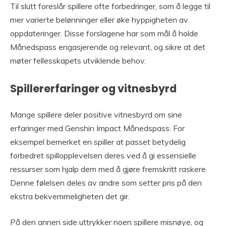
Til slutt foreslår spillere ofte forbedringer, som å legge til
mer varierte belønninger eller øke hyppigheten av
oppdateringer. Disse forslagene har som mål å holde
Månedspass engasjerende og relevant, og sikre at det
møter fellesskapets utviklende behov.
Spillererfaringer og vitnesbyrd
Mange spillere deler positive vitnesbyrd om sine
erfaringer med Genshin Impact Månedspass. For
eksempel bemerket en spiller at passet betydelig
forbedret spillopplevelsen deres ved å gi essensielle
ressurser som hjalp dem med å gjøre fremskritt raskere.
Denne følelsen deles av andre som setter pris på den
ekstra bekvemmeligheten det gir.
På den annen side uttrykker noen spillere misnøye, og