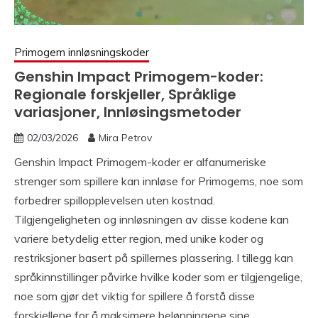
Primogem innløsningskoder
Genshin Impact Primogem-koder:
Regionale forskjeller, Språklige
variasjoner, Innløsingsmetoder
02/03/2026
Mira Petrov
Genshin Impact Primogem-koder er alfanumeriske
strenger som spillere kan innløse for Primogems, noe som
forbedrer spillopplevelsen uten kostnad.
Tilgjengeligheten og innløsningen av disse kodene kan
variere betydelig etter region, med unike koder og
restriksjoner basert på spillernes plassering. I tillegg kan
språkinnstillinger påvirke hvilke koder som er tilgjengelige,
noe som gjør det viktig for spillere å forstå disse
forskjellene for å maksimere belønningene sine.