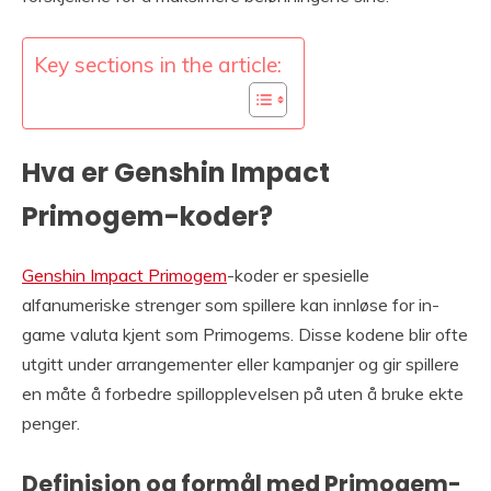
Key sections in the article:
Hva er Genshin Impact
Primogem-koder?
Genshin Impact Primogem
-koder er spesielle
alfanumeriske strenger som spillere kan innløse for in-
game valuta kjent som Primogems. Disse kodene blir ofte
utgitt under arrangementer eller kampanjer og gir spillere
en måte å forbedre spillopplevelsen på uten å bruke ekte
penger.
Definisjon og formål med Primogem-