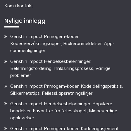
Kom i kontakt
Nylige innlegg
Genshin Impact Primogem-koder:
Kodeovervåkningsapper, Brukeranmeldelser, App-
sammenligninger
Genshin Impact Hendelsesbelønninger:
Belønningsfordeling, Innløsningsprosess, Vanlige
problemer
Genshin Impact Primogem-koder: Kode delingspraksis,
Sikkerhetstips, Fellesskapsretningslinjer
Genshin Impact Hendelsesbelønninger: Populære
hendelser, Favoritter fra fellesskapet, Minneverdige
opplevelser
Genshin Impact Primogem-koder: Kodeengasjement,