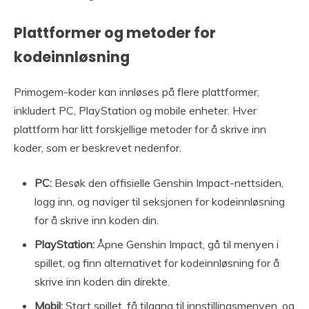
Plattformer og metoder for
kodeinnløsning
Primogem-koder kan innløses på flere plattformer,
inkludert PC, PlayStation og mobile enheter. Hver
plattform har litt forskjellige metoder for å skrive inn
koder, som er beskrevet nedenfor.
PC:
Besøk den offisielle Genshin Impact-nettsiden,
logg inn, og naviger til seksjonen for kodeinnløsning
for å skrive inn koden din.
PlayStation:
Åpne Genshin Impact, gå til menyen i
spillet, og finn alternativet for kodeinnløsning for å
skrive inn koden din direkte.
Mobil:
Start spillet, få tilgang til innstillingsmenyen, og