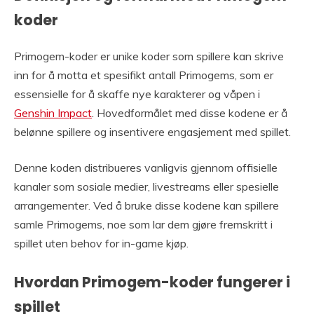
koder
Primogem-koder er unike koder som spillere kan skrive
inn for å motta et spesifikt antall Primogems, som er
essensielle for å skaffe nye karakterer og våpen i
Genshin Impact
. Hovedformålet med disse kodene er å
belønne spillere og insentivere engasjement med spillet.
Denne koden distribueres vanligvis gjennom offisielle
kanaler som sosiale medier, livestreams eller spesielle
arrangementer. Ved å bruke disse kodene kan spillere
samle Primogems, noe som lar dem gjøre fremskritt i
spillet uten behov for in-game kjøp.
Hvordan Primogem-koder fungerer i
spillet