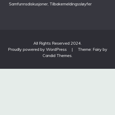
Samfunnsdiskusjoner, Tilbakemeldingssløyfer
All Rights Reserved 2024.
Proudly powered by WordPress
|
Theme: Fairy by
Candid Themes
.