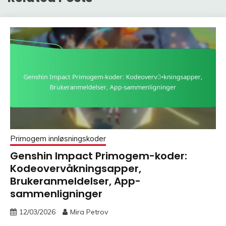
Primogem innløsningskoder
Genshin Impact Primogem-koder:
Kodeovervåkningsapper,
Brukeranmeldelser, App-
sammenligninger
12/03/2026
Mira Petrov