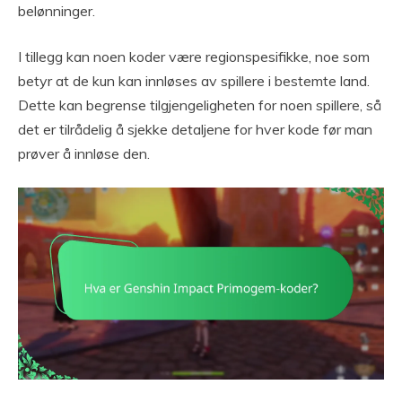
belønninger.
I tillegg kan noen koder være regionspesifikke, noe som
betyr at de kun kan innløses av spillere i bestemte land.
Dette kan begrense tilgjengeligheten for noen spillere, så
det er tilrådelig å sjekke detaljene for hver kode før man
prøver å innløse den.