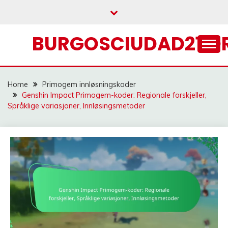
Skip
to
content
BURGOSCIUDAD21.O
Home
Primogem innløsningskoder
Genshin Impact Primogem-koder: Regionale forskjeller,
Språklige variasjoner, Innløsingsmetoder