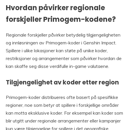
Hvordan påvirker regionale
forskjeller Primogem-kodene?
Regionale forskjeller påvirker betydelig tilgjengeligheten
og innløsningen av Primogem-koder i Genshin Impact.
Spillere i ulike lokasjoner kan støte på unike koder,
restriksjoner og arrangementer som påvirker hvordan de
kan skaffe seg disse verdifulle in-game valutaene.
Tilgjengelighet av koder etter region
Primogem-koder distribueres ofte basert på spesifikke
regioner, noe som betyr at spillere i forskjellige områder
kan motta eksklusive koder. For eksempel kan koder som
blir utgitt under regionale arrangementer eller kampanjer
kun være tilgjengelige for spillere i det geografiske