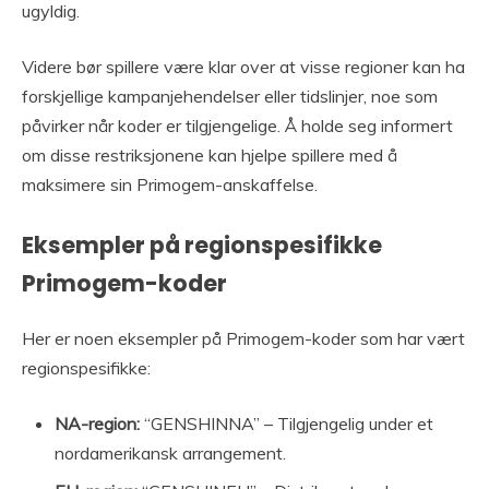
ugyldig.
Videre bør spillere være klar over at visse regioner kan ha
forskjellige kampanjehendelser eller tidslinjer, noe som
påvirker når koder er tilgjengelige. Å holde seg informert
om disse restriksjonene kan hjelpe spillere med å
maksimere sin Primogem-anskaffelse.
Eksempler på regionspesifikke
Primogem-koder
Her er noen eksempler på Primogem-koder som har vært
regionspesifikke:
NA-region:
“GENSHINNA” – Tilgjengelig under et
nordamerikansk arrangement.