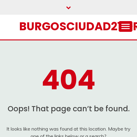
Skip
to
content
BURGOSCIUDAD21.O
404
Oops! That page can’t be found.
It looks like nothing was found at this location. Maybe try
one of the links below or a search?